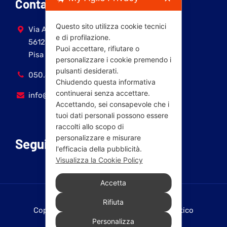
Contatti
Questo sito utilizza cookie tecnici
Via Antonio Fratti, 9
e di profilazione.
56125
Puoi accettare, rifiutare o
Pisa (PI)
personalizzare i cookie premendo i
pulsanti desiderati.
050.45321
Chiudendo questa informativa
continuerai senza accettare.
info@pdpisa.it
Accettando, sei consapevole che i
tuoi dati personali possono essere
raccolti allo scopo di
personalizzare e misurare
Seguici
l'efficacia della pubblicità.
Visualizza la Cookie Policy
Accetta
Rifiuta
Copyright © 2024-2025 Partito Democratico
Personalizza
Coordinamento Territoriale di Pisa