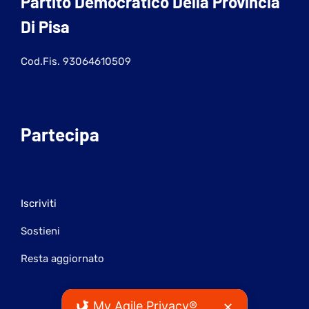
Partito Democratico Della Provincia
Di Pisa
Cod.Fis. 93064610509
Partecipa
Iscriviti
Sostieni
Resta aggiornato
My Agile Privacy®
✕