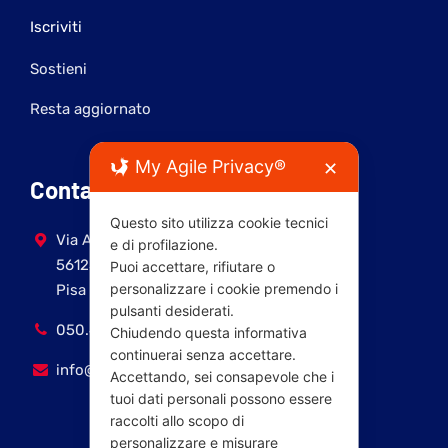
Iscriviti
Sostieni
Resta aggiornato
My Agile Privacy®
✕
Contatti
Questo sito utilizza cookie tecnici
Via Antonio Fratti, 9
e di profilazione.
56125
Puoi accettare, rifiutare o
personalizzare i cookie premendo i
Pisa (PI)
pulsanti desiderati.
050.45321
Chiudendo questa informativa
continuerai senza accettare.
info@pdpisa.it
Accettando, sei consapevole che i
tuoi dati personali possono essere
raccolti allo scopo di
personalizzare e misurare